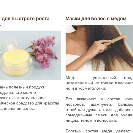
 для быстрого роста
Маски для волос с мёдом
с
Мед – уникальный проду
незаменимый не только в кулина
чень полезный продукт
но и в косметологии.
одства. Его можно
зовать как натуральное
Его включают в состав крем
ическое средство для красоты
лосьонов, шампуней, бальзам
тановления волос.
гелей для душа, а также добавля
самодельные смеси для ухода
лицом, телом и волосами.
Богатый состав меда делает 