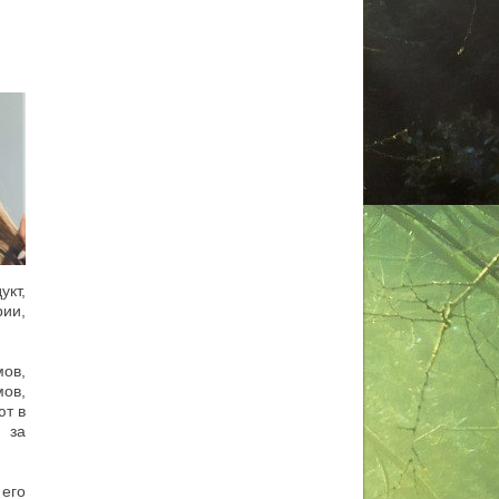
кт,
рии,
ов,
ов,
ют в
 за
его