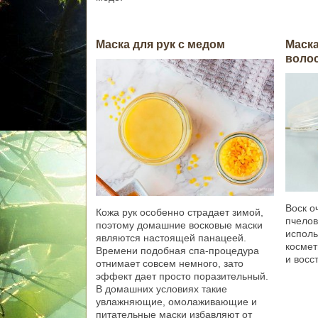
Маска для рук с медом
Маска
воло
Воск о
Кожа рук особенно страдает зимой,
пчелов
поэтому домашние восковые маски
исполь
являются настоящей панацеей.
космет
Времени подобная спа-процедура
и восс
отнимает совсем немного, зато
эффект дает просто поразительный.
В домашних условиях такие
увлажняющие, омолаживающие и
питательные маски избавляют от