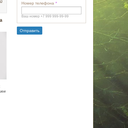
й
Номер телефона
Ваш номер +7 999 999-99-99
а
Отправить
х
шеи